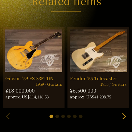
Related items
Gibson ’59 ES-335TDN
Fender ’55 Telecaster
1959
Guitars
1955
Guitars
¥18,000,000
¥6,500,000
approx. US$114,116.53
approx. US$41,208.75