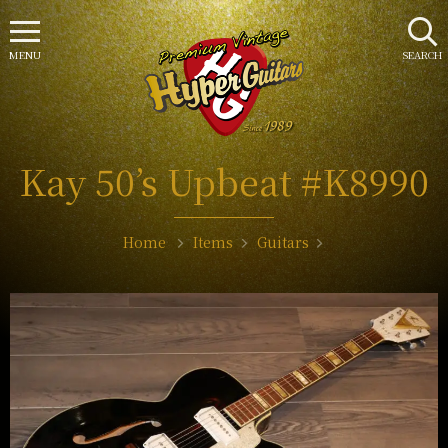
MENU
SEARCH
Kay 50’s Upbeat #K8990
Home
Items
Guitars