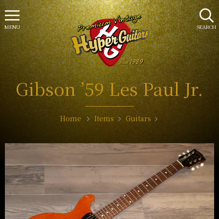
MENU
SEARCH
Gibson ’59 Les Paul Jr.
Home
Items
Guitars