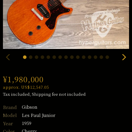
¥1,980,000
approx. US$12,547.05
Tax included, Shipping fee not included
Gibson
Brand
Les Paul Junior
Model
1959
Year
Cherry
Color