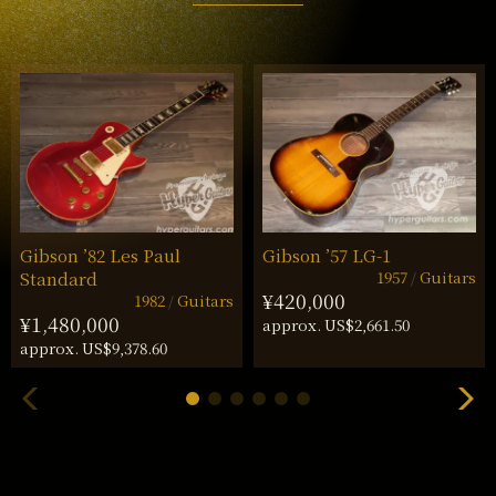
Gibson ’82 Les Paul
Gibson ’57 LG-1
1957
Guitars
Standard
¥420,000
1982
Guitars
¥1,480,000
approx. US$2,661.50
approx. US$9,378.60