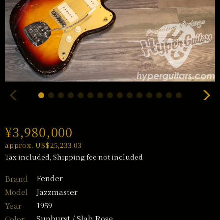
¥3,980,000
approx. US$25,233.03
Tax included, Shipping fee not included
Fender
Brand
Jazzmaster
Model
1959
Year
Sunburst / Slab Rose
Color