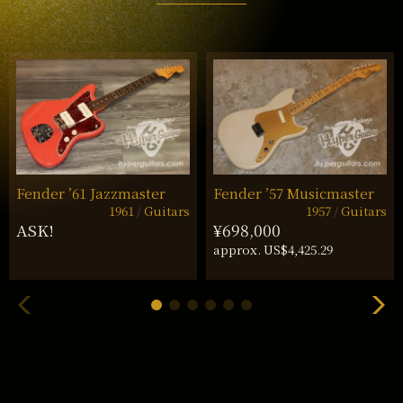
Fender ’61 Jazzmaster
Fender ’57 Musicmaster
1961
Guitars
1957
Guitars
ASK!
¥698,000
approx. US$4,425.29