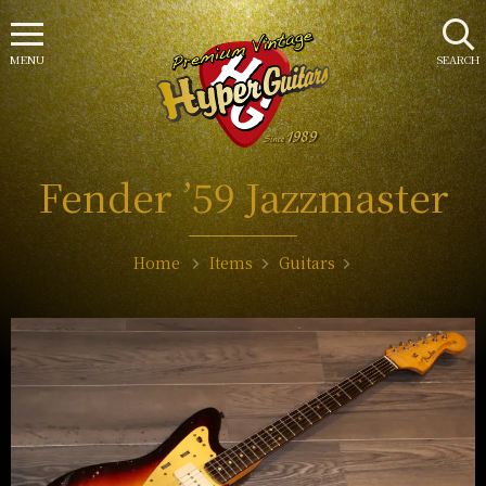
MENU
SEARCH
Fender ’59 Jazzmaster
Home
Items
Guitars