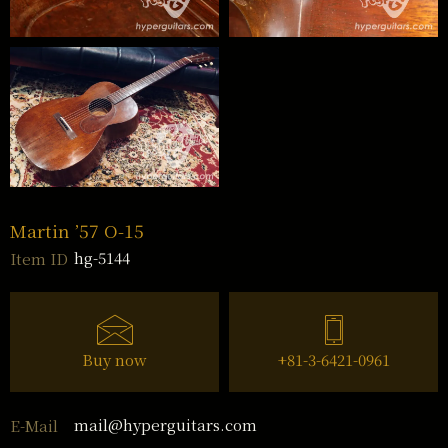
Martin ’57 O-15
hg-5144
Item ID
Buy now
+81-3-6421-0961
mail@hyperguitars.com
E-Mail