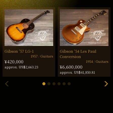
Gibson ’57 LG-1
Gibson ’54 Les Paul
1957
Guitars
Conversion
¥420,000
1954
Guitars
¥6,600,000
approx. US$2,663.23
approx. US$41,850.81