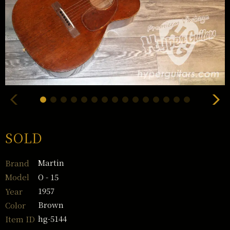
SOLD
Martin
Brand
O - 15
Model
1957
Year
Brown
Color
hg-5144
Item ID