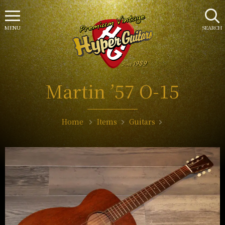
MENU
SEARCH
Martin ’57 O-15
Home
Items
Guitars