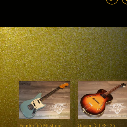
Fender ’66 Mustang
Gibson ’50 ES-125