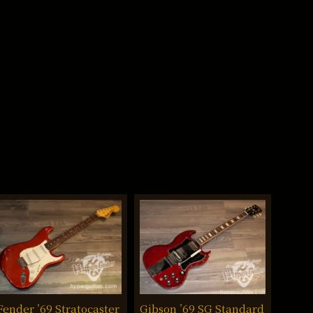
Fender ’69 Stratocaster
Gibson ’69 SG Standard
Gibso