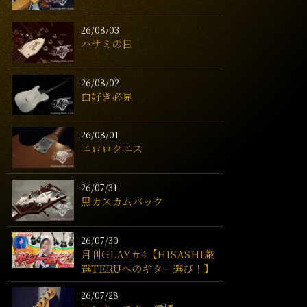
26/08/03
ハサミの日
26/08/02
白好き必見
26/08/01
エロロクエス
26/07/31
黒カスカムバック
26/07/30
月刊GLAY＃4【HISASHI厳
選TERUへのギター選び！】
26/07/28