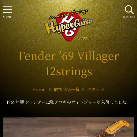
MENU
SEARCH
Fender ’69 Villager
12strings
Home
取扱商品一覧
ギター
1969年製 フェンダー12弦アコギのヴィレジャーが入荷しました。