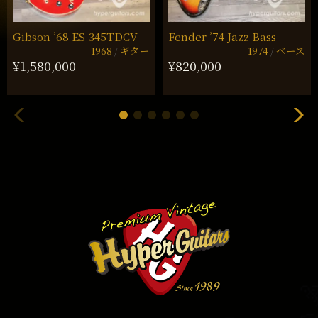
Gibson ’68 ES-345TDCV
Fender ’74 Jazz Bass
1968
ギター
1974
ベース
¥1,580,000
¥820,000