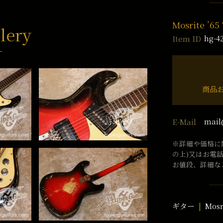
Mosrite ’65
lery
hg-4
Item ID
商品
mail
E-Mail
※詳細や価格に
の上)又はお電
お値段、詳細な
ギター
Mosr