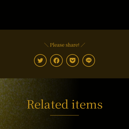
＼ Please share! ／
Related items