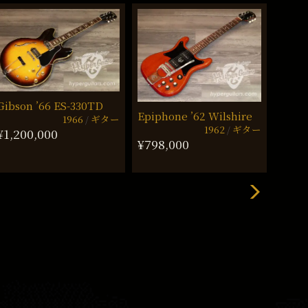
Gibson ’66 ES-330TD
Gibso
Epiphone ’62 Wilshire
1966
ギター
1962
ギター
¥1,200,000
¥1,5
¥798,000