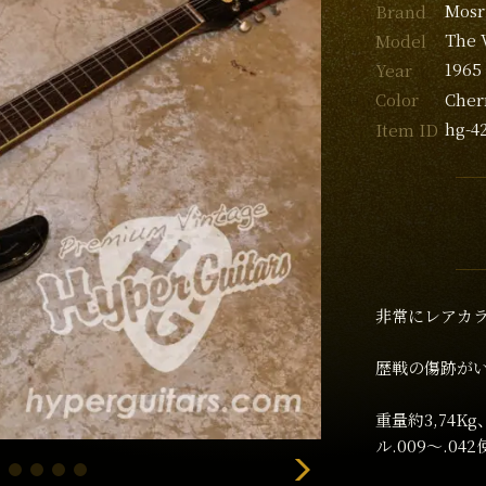
Mosr
Brand
The 
Model
1965
Year
Cher
Color
hg-4
Item ID
非常にレアカ
歴戦の傷跡が
重量約3,74
ル.009〜.04