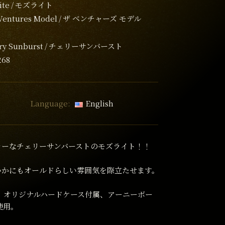
ite
モズライト
Ventures Model
ザ ベンチャーズ モデル
ry Sunburst
チェリーサンバースト
268
Language:
English
ラーなチェリーサンバーストのモズライト！！
いかにもオールドらしい雰囲気を際立たせます。
Kg、オリジナルハードケース付属、アーニーボー
2使用。