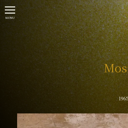
MENU
Mosr
19