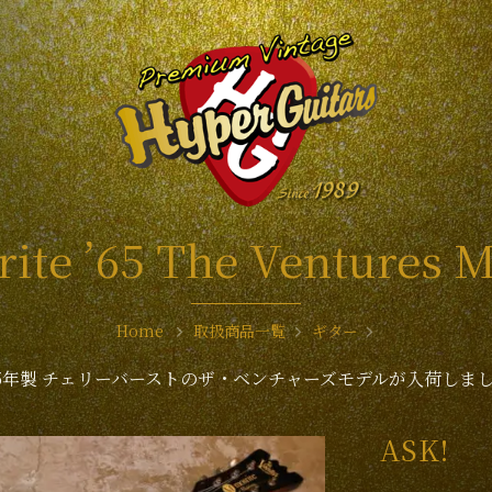
ite ’65 The Ventures 
Home
取扱商品一覧
ギター
65年製 チェリーバーストのザ・ベンチャーズモデルが入荷しま
ASK!