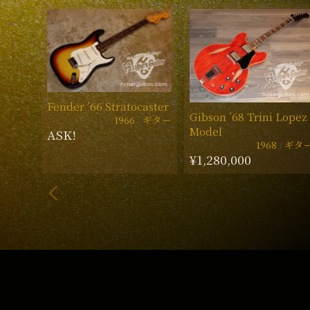
Fender ’66 Stratocaster
Gibson ’68 Trini Lopez
1966
ギター
Model
ASK!
1968
ギタ
¥1,280,000