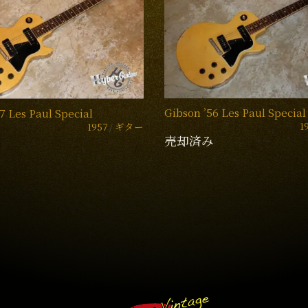
Gibson ’56 Les Paul Special
7 Les Paul Special
1
1957
ギター
売却済み
み