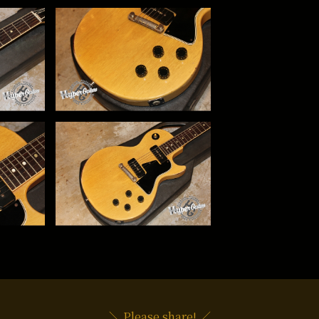
＼ Please share! ／