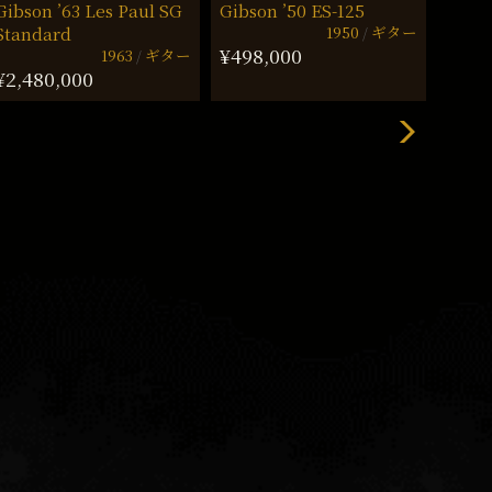
Gibson ’63 Les Paul SG
Gibson ’50 ES-125
Fende
1950
ギター
Standard
¥498,000
¥5,9
1963
ギター
¥2,480,000