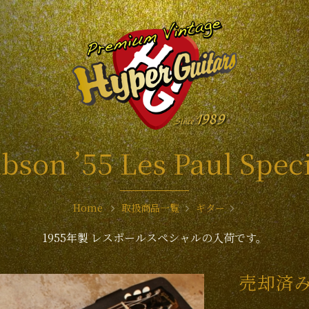
bson ’55 Les Paul Spec
Home
取扱商品一覧
ギター
1955年製 レスポールスペシャルの入荷です。
売却済