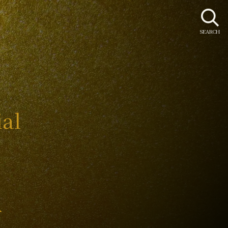
SEARCH
ial
み