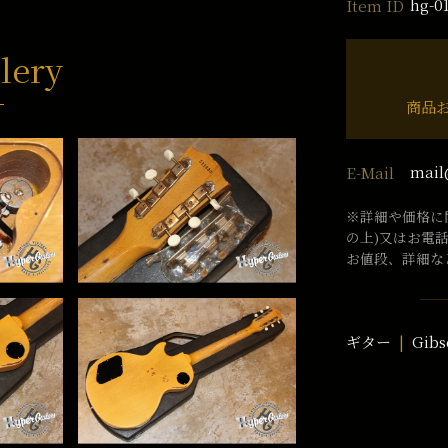
hg-0
Item ID
lery
商品
mail
E-Mail
※詳細や価格に
の上)又はお電
お値段、詳細な
ギター
Gibs