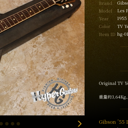
Gibs
Brand
Les 
Model
1955
Year
TV Y
Color
hg-0
Item ID
Original TV Y
重量約3,64
Gibson ’55 