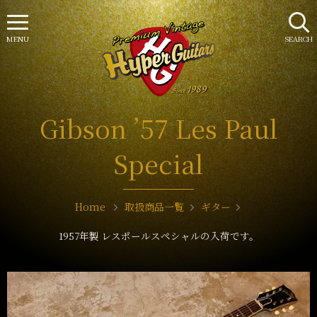
MENU
SEARCH
Gibson ’57 Les Paul
Special
Home
取扱商品一覧
ギター
1957年製 レスポールスペシャルの入荷です。