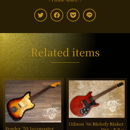
Related items
Gibson ’66 Melody Maker
Fender ’59 Jazzmaster
1966
ギター