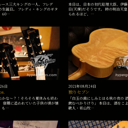
ルース三大キングの一人、フレデ
本日は、日本の初代総理大臣、伊藤
の生誕日。 フレディ・キングのギタ
日(天保)だそうです。 時の明治天
60…
られるほど、…
月26日
2021年08月24日
os.
独りセブン
たかな〜？！そろそろ夏休みも終わ
「白玉の歯にしみとほる秋の夜の 
。 宿題に追われていた子供の頃が懐
飲むべかりけり」 本日は、酒をこ
、も…
歌人・若山牧…