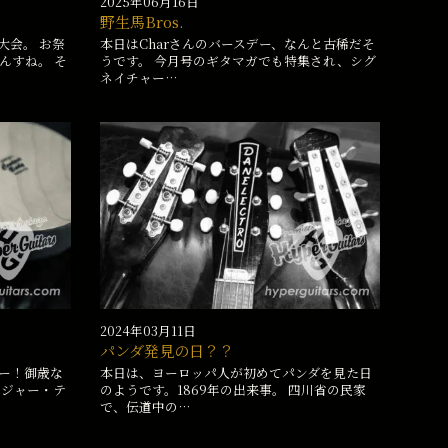
2025年06月16日
野生馬Bros.
大会。 お祭
本日はCharさんのバースデー、なんと古稀だそ
んすね。 そ
うです。 今月号のギタマガでも特集され、シグ
ネイチャー…
2024年03月11日
パンダ発見の日？？
ー！御歳な
本日は、ヨーロッパ人が初めてパンダを見た日
ロジャー・テ
のようです。1869年の出来事。 四川省の民家
で、伝道中の…