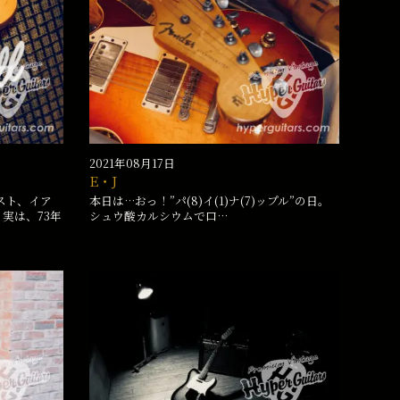
2021年08月17日
E・J
スト、イア
本日は…おっ！”パ(8)イ(1)ナ(7)ップル”の日。
実は、73年
シュウ酸カルシウムで口…