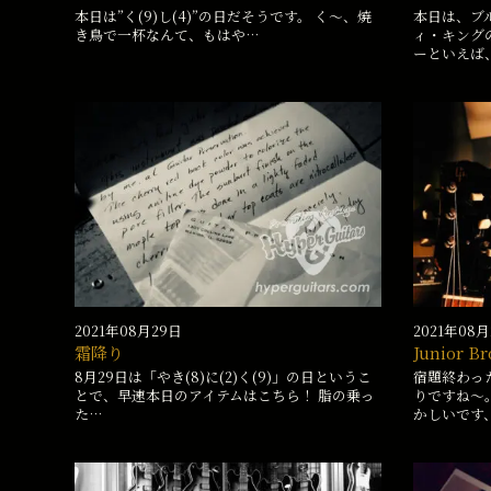
本日は”く(9)し(4)”の日だそうです。 く〜、焼
本日は、ブ
き鳥で一杯なんて、もはや…
ィ・キング
ーといえば、
2021年08月29日
2021年08
霜降り
Junior Br
8月29日は「やき(8)に(2)く(9)」の日というこ
宿題終わっ
とで、早速本日のアイテムはこちら！ 脂の乗っ
りですね〜
た…
かしいです