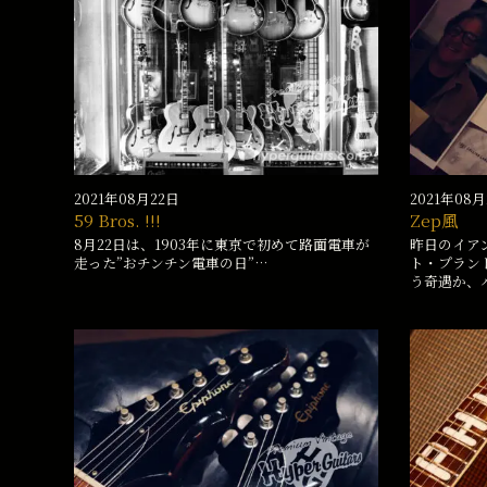
2021年08月22日
2021年08
59 Bros. !!!
Zep風
8月22日は、1903年に東京で初めて路面電車が
昨日のイア
走った”おチンチン電車の日”…
ト・プラン
う奇遇か、