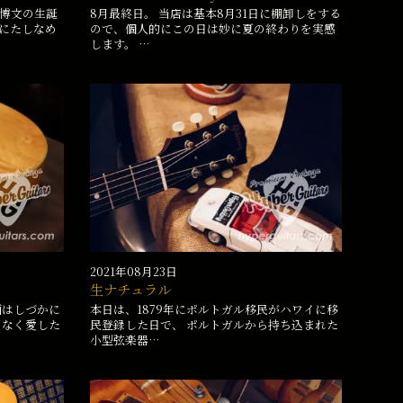
博文の生誕
8月最終日。 当店は基本8月31日に棚卸しをする
皇にたしなめ
ので、個人的にこの日は妙に夏の終わりを実感
します。 …
2021年08月23日
生ナチュラル
酒はしづかに
本日は、1879年にポルトガル移民がハワイに移
よなく愛した
民登録した日で、 ポルトガルから持ち込まれた
小型弦楽器…