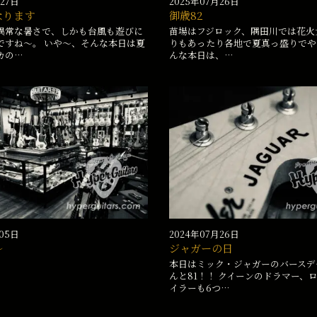
月27日
2025年07月26日
なります
御歳82
異常な暑さで、しかも台風も遊びに
苗場はフジロック、隅田川では花火
ですね〜。 いや〜、そんな本日は夏
りもあったり各地で夏真っ盛りでや
カの…
んな本日は、…
月05日
2024年07月26日
〜
ジャガーの日
本日はミック・ジャガーのバースデ
んと81！！ クイーンのドラマー、
イラーも6つ…