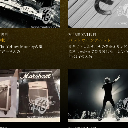
月19日
2026年02月19日
会報
バットウイングヘッド
e Yellow Monkeyの廣
ミラノ・コルティナの冬季オリンピ
EY”洋一さんの…
にさしかかって参りました。 とい
年に1度の入荷…