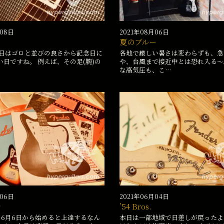
月08日
2021年08月06日
夏のブルー
本日はゴロと並びの良さから記念日に
各地で厳しい暑さは変わらずも、急
い日ですね。 例えば、その足(腕)の
や、台風まで接近中とは恐れ入る〜
な高気圧も、こ…
月06日
2021年06月04日
ラ
’54 Bros.
の6月6日から始めると上達するなん
本日は一部地域で日差しが戻ったよ