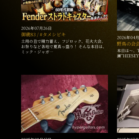
2026年07月26日
御歳83 / #タメシビキ
2026年04
土用の丑で精力蓄え、フジロック、花火大会、
野鳥の会
お祭りなど各地で夏真っ盛り！ そんな本日は、
本日は〜、Th
ミック・ジャガ…
瀬”HEES