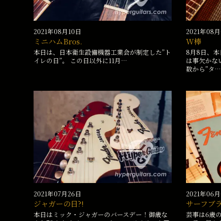
2021年08月10日
2021年08
ミニハムBros.
W棒
本日は、日本衛生設備機器工業会が制定した”ト
8月8日、
イレの日”。 この日以外に11月…
は事欠かな
数から”タ…
2021年07月26日
2021年06
ジャガーの日?!
サーフブ
本日はミック・ジャガーのバースデー！御歳な
芸事は6歳