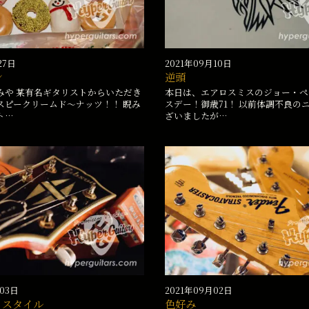
27日
2021年09月10日
ン
逆頭
みや 某有名ギタリストからいただき
本日は、エアロスミスのジョー・ペ
スピークリームド〜ナッツ！！ 睨み
スデー！御歳71！ 以前体調不良の
ト…
ざいましたが…
月03日
2021年09月02日
・スタイル
色好み