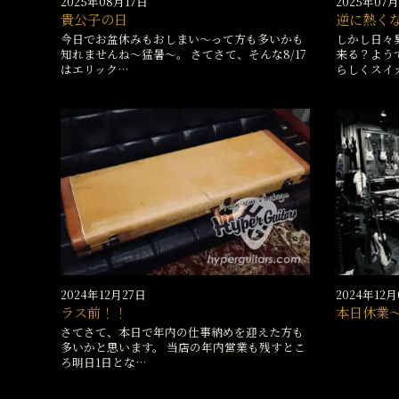
2025年08月17日
2025年07
貴公子の日
逆に熱く
今日でお盆休みもおしまい〜って方も多いかも
しかし日々
知れませんね〜猛暑〜。 さてさて、そんな8/17
来る？よう
はエリック…
らしくスイ
2024年12月27日
2024年12
ラス前！！
本日休業
さてさて、本日で年内の仕事納めを迎えた方も
多いかと思います。 当店の年内営業も残すとこ
ろ明日1日とな…