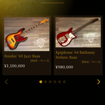
Epiphone ’64 Embassy
Fender ’69 Jazz Bass
Deluxe Bass
1969
ベース
1964
ベース
¥1,100,000
¥980,000