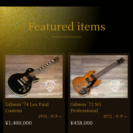
Featured items
Gibson ’74 Les Paul
Gibson ’72 SG
Custom
Professional
1974
ギター
1972
ギター
¥1,400,000
¥458,000