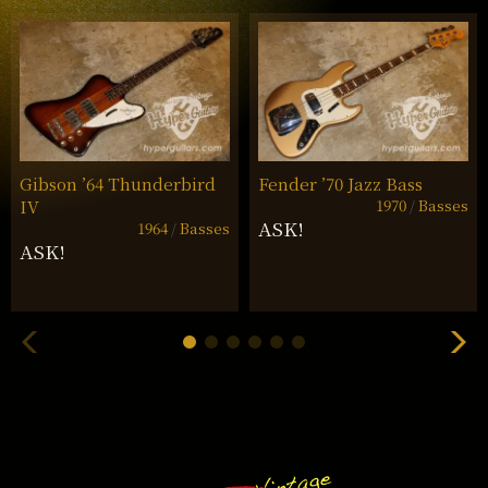
Gibson ’64 Thunderbird
Fender ’70 Jazz Bass
1970
Basses
IV
ASK!
1964
Basses
ASK!