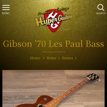
MENU
SEARCH
Gibson ’70 Les Paul Bass
Home
Items
Basses