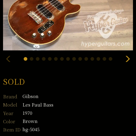
SOLD
Gibson
Brand
Les Paul Bass
Model
1970
Year
Brown
Color
hg-5045
Item ID