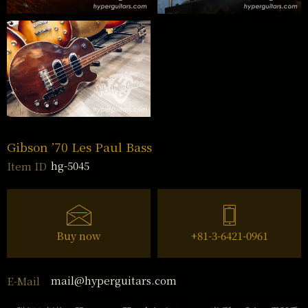
Gibson ’70 Les Paul Bass
hg-5045
Item ID
Buy now
+81-3-6421-0961
mail@hyperguitars.com
E-Mail