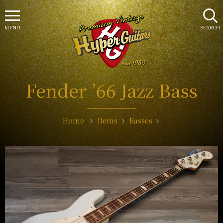
MENU
SEARCH
Fender ’66 Jazz Bass
Home
Items
Basses