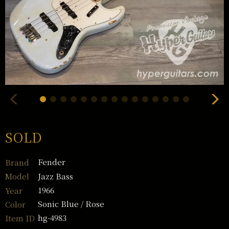
SOLD
Fender
Brand
Jazz Bass
Model
1966
Year
Sonic Blue / Rose
Color
hg-4983
Item ID