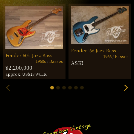
Fender ’66 Jazz Bass
Fender 60’s Jazz Bass
1966
Basses
1960s
Basses
ASK!
¥2,200,000
approx. US$13,941.16