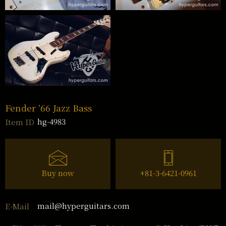
Fender ’66 Jazz Bass
hg-4983
Item ID
Buy now
+81-3-6421-0961
mail@hyperguitars.com
E-Mail