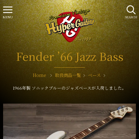
MENU
SEARCH
Fender ’66 Jazz Bass
Home
取扱商品一覧
ベース
1966年製 ソニックブルーのジャズベースが入荷しました。