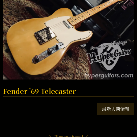
Fender ’69 Telecaster
最新入荷情報
＼ Please share! ／