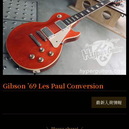
Gibson ’69 Les Paul Conversion
最新入荷情報
＼ Please share! ／