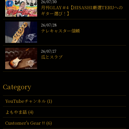
26/07/30
月刊GLAY＃4【HISASHI厳選TERUへの
ギター選び！】
26/07/28
テレキャスター信頼
26/07/27
瓜とスラブ
Category
YouTubeチャンネル (1)
よもやま話 (4)
Customer's Gear !! (6)