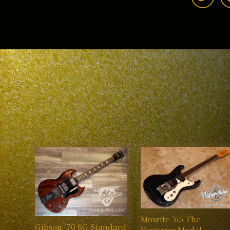
Mosrite ’65 The
Gibson ’70 SG Standard
Ventures Model