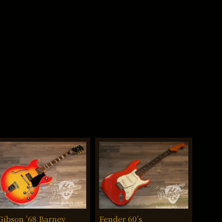
Gibson ’68 Barney
Fender 60’s
Fende