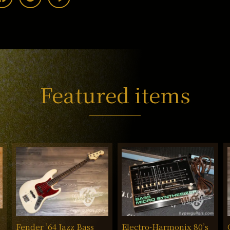
Featured items
Fender ’64 Jazz Bass
Electro-Harmonix 80’s