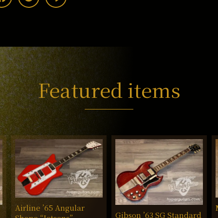
Featured items
Airline ’65 Angular
Gibson ’63 SG Standard
Shape “Jetsons”