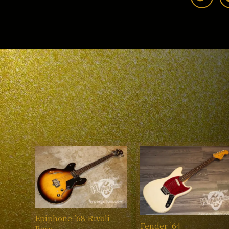
Epiphone ’68 Rivoli
Fender ’64
Bass