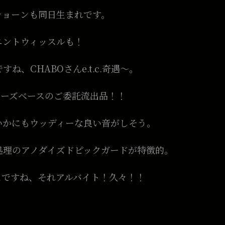
ショーンも同日生まれです。
エントウィッスルも！
、CHABOさんe.t.c.奇遇〜。
ヤーズベースのご委託流出品！！
いかにもウッディーな良い音がしそう。
処理のアノダイズドピックガードが特徴的。
ムですね
、それアルバイト！久々！！