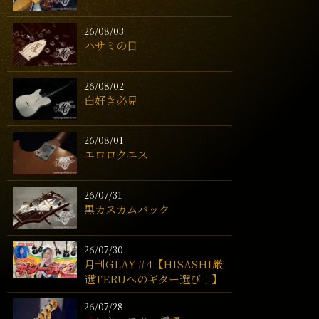
26/08/03
ハサミの日
26/08/02
白好き必見
26/08/01
エロロクエス
26/07/31
黒カスカムバック
26/07/30
月刊GLAY＃4【HISASHI厳
選TERUへのギター選び！】
26/07/28