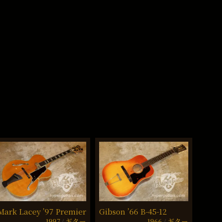
Mark Lacey ’97 Premier
Gibson ’66 B-45-12
Fende
1997
ギター
1966
ギター