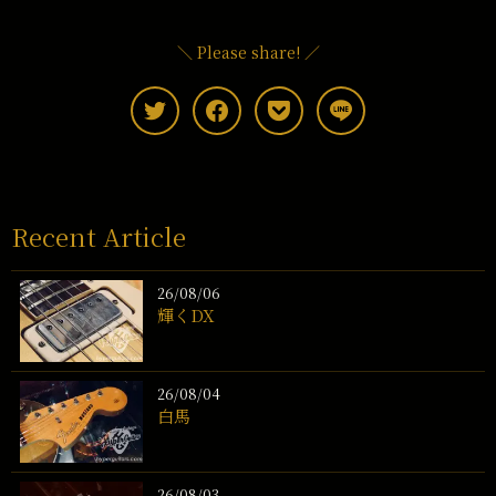
＼ Please share! ／
Recent Article
26/08/06
輝くDX
26/08/04
白馬
26/08/03