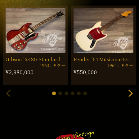
Gibson ’63 SG Standard
Fender ’64 Musicmaster
1963
ギター
1964
ギター
¥2,980,000
¥550,000