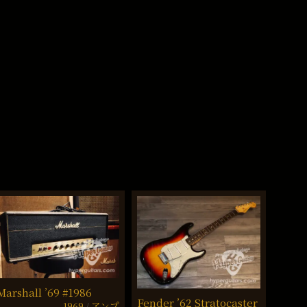
Marshall ’69 #1986
Burns
Fender ’62 Stratocaster
1969
アンプ
Bass