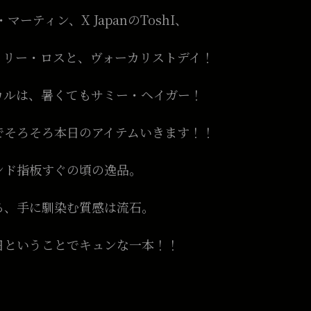
ーティン、X JapanのToshI、
・リー・ロスと、ヴォーカリストデイ！
カルは、暑くてもサミー・ヘイガー！
でそろそろ本日のアイテムいきます！！
ンド指板すぐの頃の逸品。
る、手に馴染む質感は流石。
日ということでキュンな一本！！