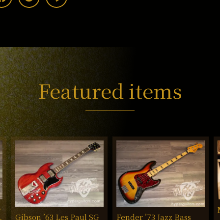
Featured items
r
Gibson ’63 Les Paul SG
Fender ’73 Jazz Bass
ー