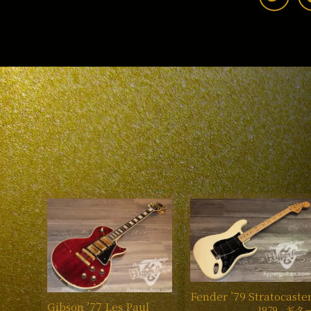
Fender ’79 Stratocaste
Gibson ’77 Les Paul
1979
ギタ