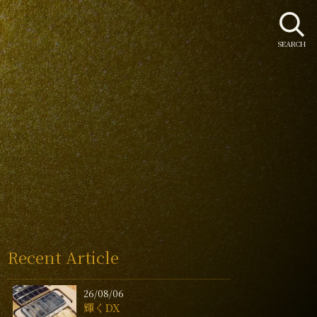
SEARCH
Recent Article
26/08/06
輝くDX