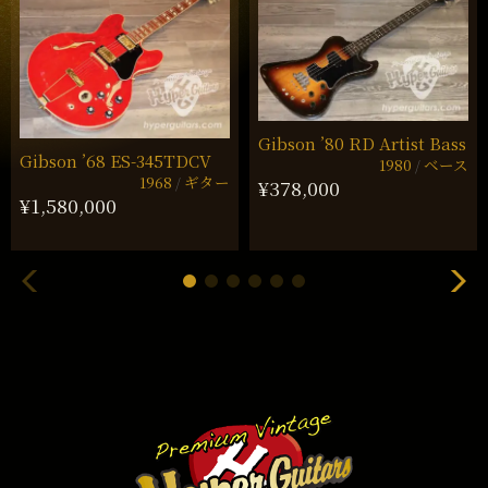
Gibson ’80 RD Artist Bass
Gibson ’68 ES-345TDCV
1980
ベース
1968
ギター
¥378,000
¥1,580,000