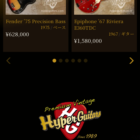
Fender ’75 Precision Bass
Epiphone ’67 Riviera
1975
ベース
E360TDC
¥628,000
1967
ギター
¥1,580,000