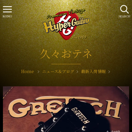
MENU
SEARCH
久々おテネ
Home
ニュース&ブログ
最新入荷情報