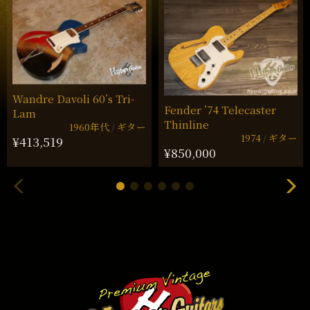
Wandre Davoli 60’s Tri-
Fender ’74 Telecaster
Lam
Thinline
1960年代
ギター
1974
ギター
¥413,519
¥850,000