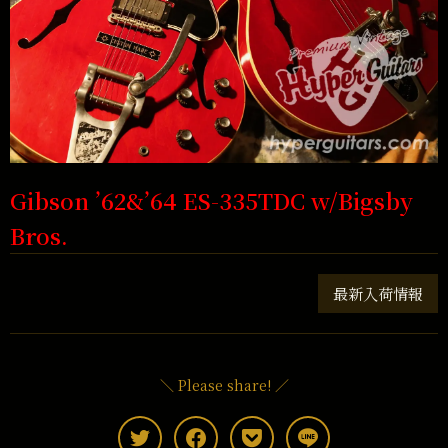
Gibson ’62&’64 ES-335TDC w/Bigsby
Bros.
最新入荷情報
＼ Please share! ／