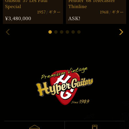
Gibson ’57 Les Paul
Fender ’68 Telecaster
Special
Thinline
1957
ギター
1968
ギター
¥3,480,000
ASK!