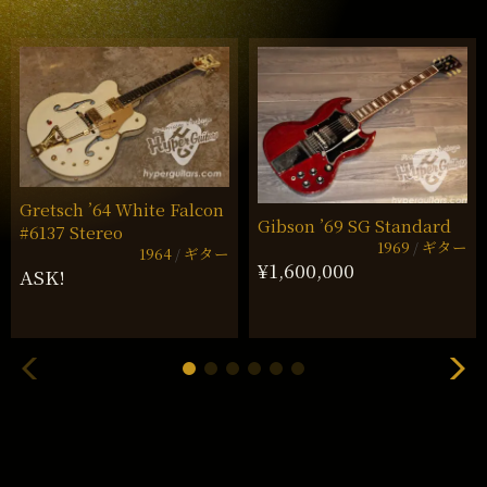
Gretsch ’64 White Falcon
Gibson ’69 SG Standard
#6137 Stereo
1969
ギター
1964
ギター
¥1,600,000
ASK!