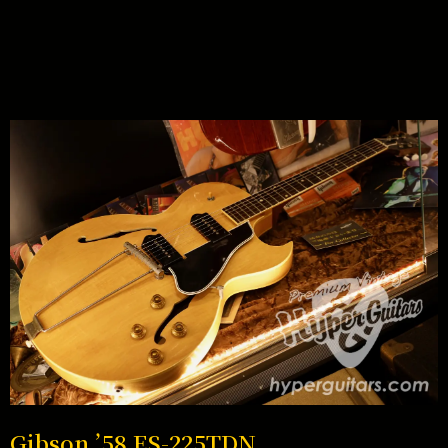
Gibson ’58 ES-225TDN