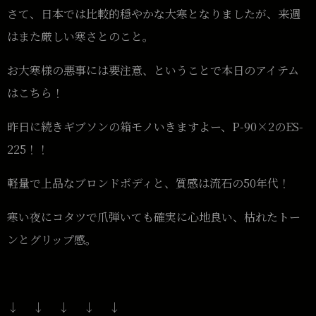
さて、日本では比較的穏やかな大寒となりましたが、来週
はまた厳しい寒さとのこと。
お大寒様の悪事には要注意、ということで本日のアイテム
はこちら！
昨日に続きギブソンの箱モノいきますよー、P-90×2のES-
225！！
軽量で上品なブロンドボディと、質感は流石の50年代！
寒い夜にコタツで爪弾いても確実に心地良い、枯れたトー
ンとグリップ感。
↓ ↓ ↓ ↓ ↓