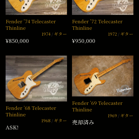
Fender ’74 Telecaster
Fender ’72 Telecaster
Thinline
Thinline
1974
ギター
1972
ギター
¥850,000
¥950,000
Fender ’69 Telecaster
Fender ’68 Telecaster
Thinline
Thinline
1969
ギター
1968
ギター
売却済み
ASK!