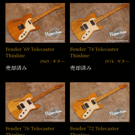
Fender ’69 Telecaster
Fender ’74 Telecaster
Thinline
Thinline
1969
ギター
1974
ギター
売却済み
売却済み
Fender ’76 Telecaster
Fender ’72 Telecaster
Thinline
Thinline