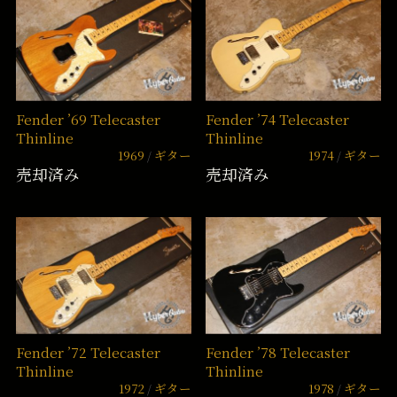
Fender ’69 Telecaster
Fender ’74 Telecaster
Thinline
Thinline
1969
ギター
1974
ギター
売却済み
売却済み
Fender ’72 Telecaster
Fender ’78 Telecaster
Thinline
Thinline
1972
ギター
1978
ギター