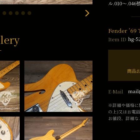
ル.010〜.04
Fender ’69 
lery
hg-5
Item ID
商品
mail
E-Mail
※詳細や価格に
の上)又はお電
お値段、詳細な