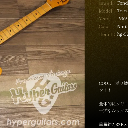
Fend
Brand
Tele
Model
1969
Year
Natu
Color
hg-5
Item ID
COOL！ポリ
ン！！
全体的にクリー
ープなルック
重量約2,82