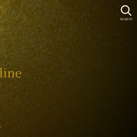
SEARCH
line
み