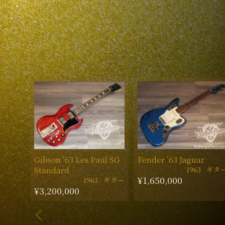
Gibson ’63 Les Paul SG
Fender ’63 Jaguar
1963
ギタ
Standard
¥1,650,000
1963
ギター
¥3,200,000