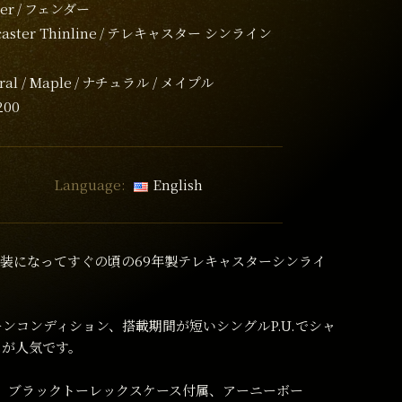
er
フェンダー
caster Thinline
テレキャスター シンライン
ral / Maple
ナチュラル / メイプル
200
Language:
English
塗装になってすぐの頃の69年製テレキャスターシンライ
ンコンディション、搭載期間が短いシングルP.U.でシャ
スが人気です。
Kg、ブラックトーレックスケース付属、アーニーボー