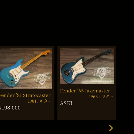
Fender ’65 Jazzmaster
Fende
Fender ’81 Stratocaster
1965
ギター
1981
ギター
ASK!
¥1,4
¥198,000