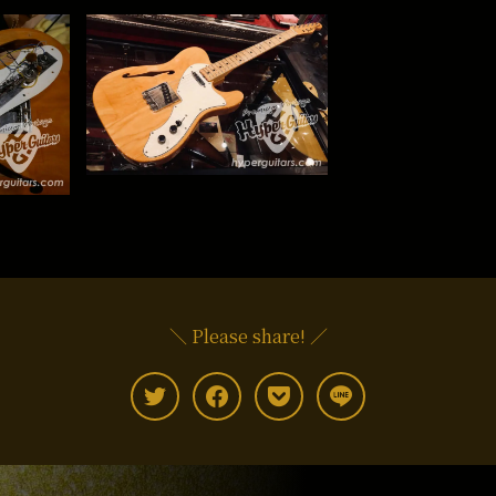
＼ Please share! ／