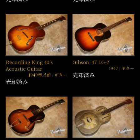
Recording King 40’s
Gibson ’47 LG-2
1947
ギター
Acoustic Guitar
売却済み
1949年以前
ギター
売却済み