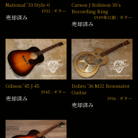
National ’33 Style-0
Carson J Robison 30’s
1933
ギター
Recording King
売却済み
1949年以前
ギター
売却済み
Gibson ’45 J-45
Dobro ’36 M32 Resonator
1945
ギター
Guitar
売却済み
1936
ギター
売却済み