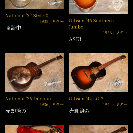
National ’32 Style-0
Gibson ’46 Southern
1932
ギター
Jumbo
商談中
1946
ギター
ASK!
National ’36 Duolian
Gibson ’44 LG-2
1936
ギター
1944
ギター
売却済み
売却済み