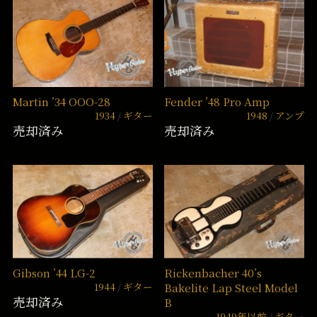
Martin ’34 OOO-28
Fender ’48 Pro Amp
1934
ギター
1948
アンプ
売却済み
売却済み
Gibson ’44 LG-2
Rickenbacher 40’s
1944
ギター
Bakelite Lap Steel Model
売却済み
B
1949年以前
ギター