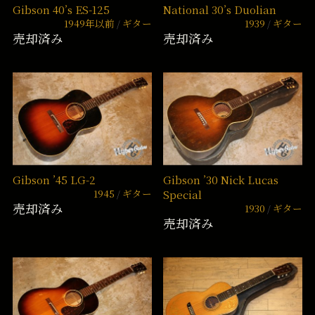
Gibson 40’s ES-125
National 30’s Duolian
1949年以前
ギター
1939
ギター
売却済み
売却済み
Gibson ’45 LG-2
Gibson ’30 Nick Lucas
1945
ギター
Special
売却済み
1930
ギター
売却済み