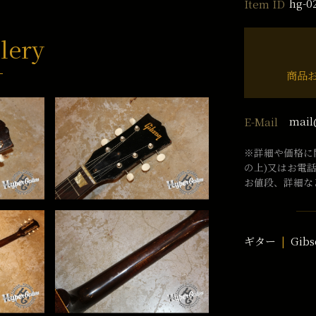
hg-0
Item ID
lery
商品
mail
E-Mail
※詳細や価格に
の上)又はお電
お値段、詳細な
ギター
Gibs