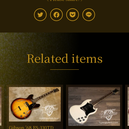
Related items
Gibson ’68 ES-330TD