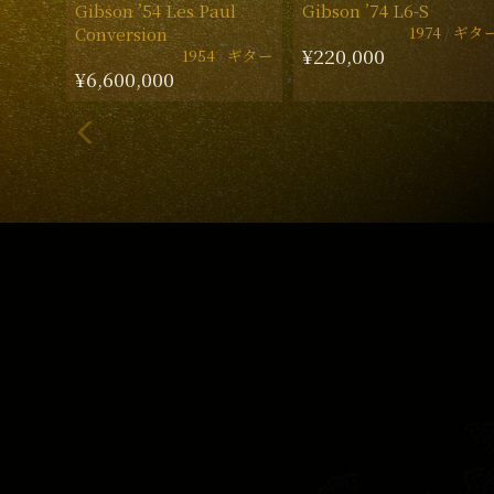
Gibson ’54 Les Paul
Gibson ’74 L6-S
1974
ギタ
Conversion
¥220,000
1954
ギター
¥6,600,000