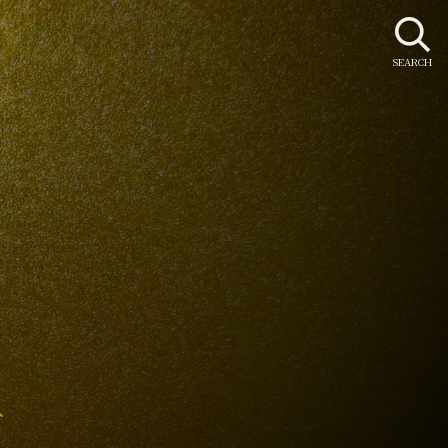
SEARCH
み