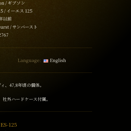
on
ギブソン
25
イーエス 125
9年以前
urst
サンバースト
2767
Language:
English
ィ、47,8年頃の個体。
Kg、社外ハードケース付属。
 ES-125