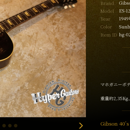
Gibs
Brand
ES-1
Model
194
Year
Sunb
Color
hg-0
Item ID
マホガニーボデ
重量約2,35
Gibson 40’s