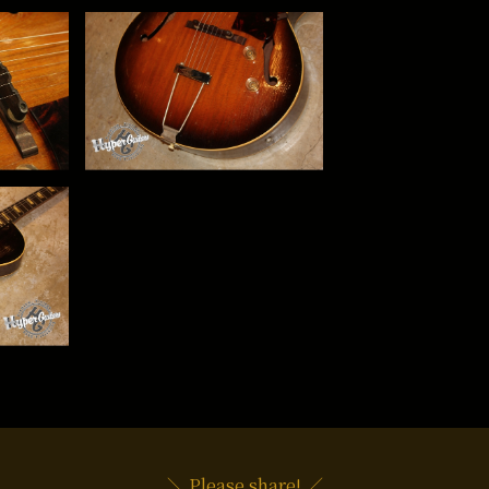
＼ Please share! ／