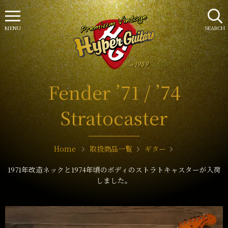
MENU
SEARCH
Fender ’71 / ’74
Stratocaster
Home
取扱商品一覧
ギター
1971年改造ネックと1974年頃のボディのストラトキャスターが入荷
しました。