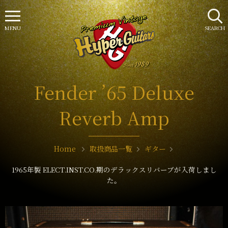
MENU
SEARCH
Fender ’65 Deluxe
Reverb Amp
Home
取扱商品一覧
ギター
1965年製 ELECT.INST.CO.期のデラックスリバーブが入荷しまし
た。