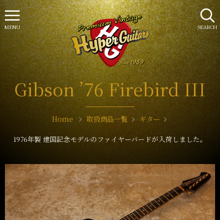
MENU
SEARCH
Gibson ’76 Firebird III
Home
取扱商品一覧
ギター
1976年製 建国記念モデルのファイヤーバードが入荷しました。