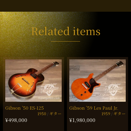
Related items
Gibson ’50 ES-125
Gibson ’59 Les Paul Jr.
1950
ギター
1959
ギター
¥498,000
¥1,980,000