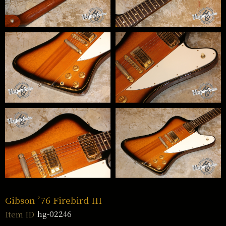
Gibson ’76 Firebird III
hg-02246
Item ID