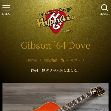
MENU
SEARCH
Gibson ’64 Dove
Home
取扱商品一覧
ギター
1964年製 ダブが入荷しました。