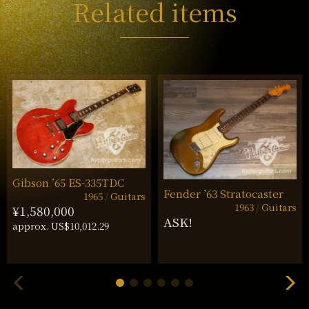
Related items
Gibson ’65 ES-335TDC
Fender ’63 Stratocaster
1965
Guitars
1963
Guitars
¥1,580,000
ASK!
approx. US$10,012.29