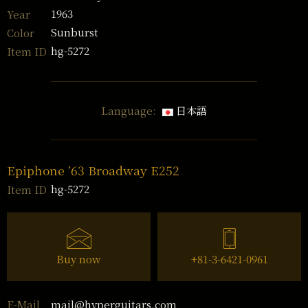
1963
Year
Sunburst
Color
hg-5272
Item ID
Language:
日本語
Epiphone ’63 Broadway E252
hg-5272
Item ID
Buy now
+81-3-6421-0961
mail@hyperguitars.com
E-Mail