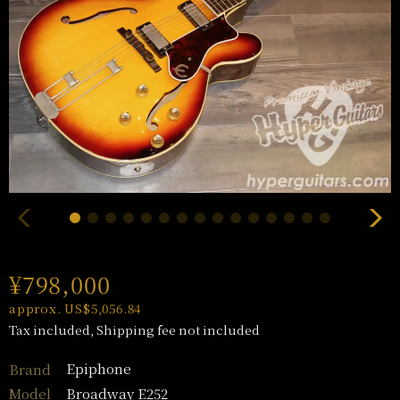
¥798,000
approx. US$5,056.84
Tax included, Shipping fee not included
Epiphone
Brand
Broadway E252
Model