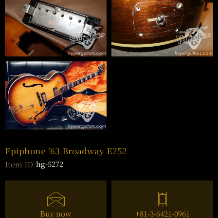
Epiphone ’63 Broadway E252
hg-5272
Item ID
Buy now
+81-3-6421-0961