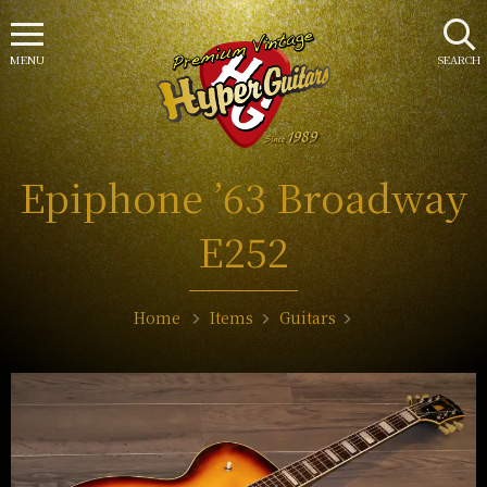
MENU
SEARCH
Epiphone ’63 Broadway
E252
Home
Items
Guitars