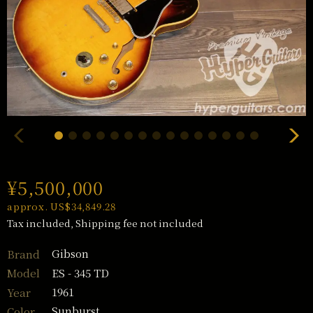
¥5,500,000
approx. US$34,849.28
Tax included, Shipping fee not included
Gibson
Brand
ES - 345 TD
Model
1961
Year
Sunburst
Color