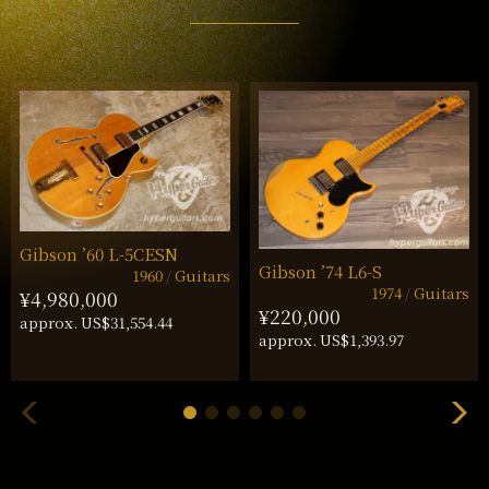
Gibson ’60 L-5CESN
Gibson ’74 L6-S
1960
Guitars
1974
Guitars
¥4,980,000
¥220,000
approx. US$31,554.44
approx. US$1,393.97