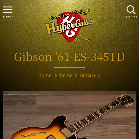
MENU
SEARCH
Gibson ’61 ES-345TD
Home
Items
Guitars