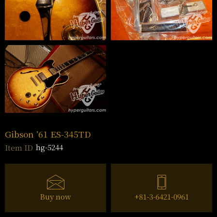
Gibson ’61 ES-345TD
hg-5244
Item ID
Buy now
+81-3-6421-0961