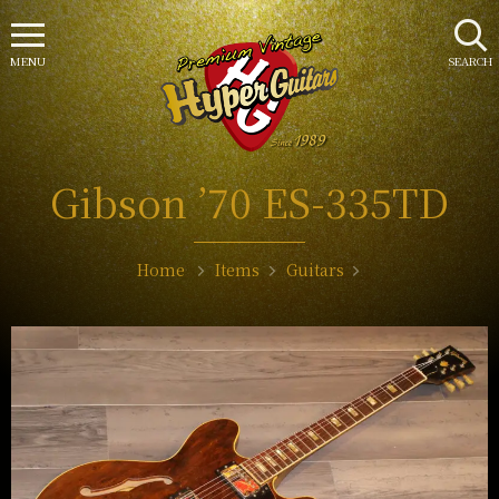
MENU
SEARCH
Gibson ’70 ES-335TD
Home
Items
Guitars