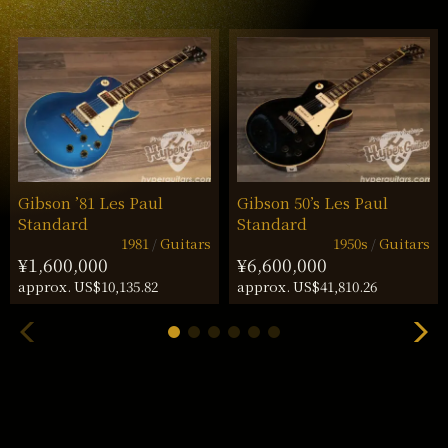
Gibson ’81 Les Paul
Gibson 50’s Les Paul
Standard
Standard
1981
Guitars
1950s
Guitars
¥1,600,000
¥6,600,000
approx. US$10,135.82
approx. US$41,810.26