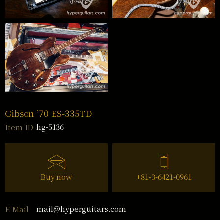
Gibson ’70 ES-335TD
hg-5136
Item ID
Buy now
+81-3-6421-0961
mail@hyperguitars.com
E-Mail