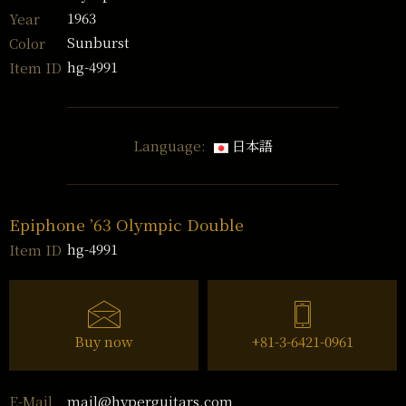
1963
Year
Sunburst
Color
hg-4991
Item ID
Language:
日本語
Epiphone ’63 Olympic Double
hg-4991
Item ID
Buy now
+81-3-6421-0961
mail@hyperguitars.com
E-Mail