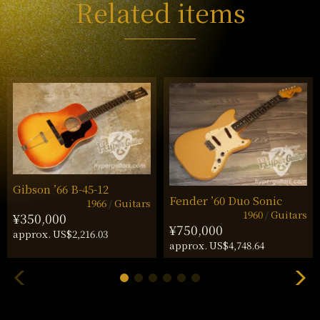
Related items
Gibson ’66 B-45-12
Fender ’60 Duo Sonic
1966
Guitars
1960
Guitars
¥350,000
¥750,000
approx. US$2,216.03
approx. US$4,748.64