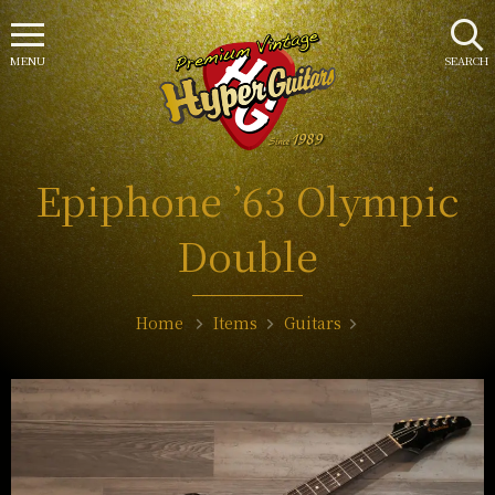
MENU
SEARCH
Epiphone ’63 Olympic
Double
Home
Items
Guitars