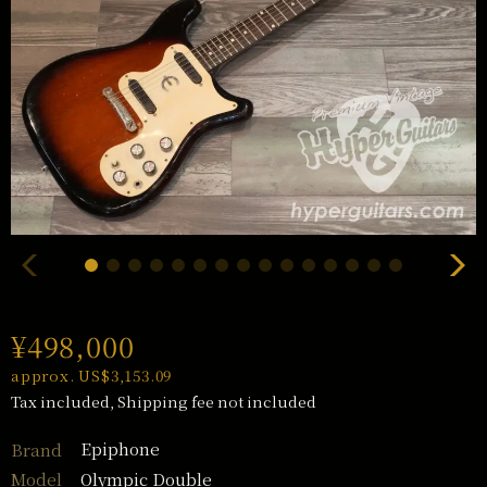
¥498,000
approx. US$3,153.09
Tax included, Shipping fee not included
Epiphone
Brand
Olympic Double
Model