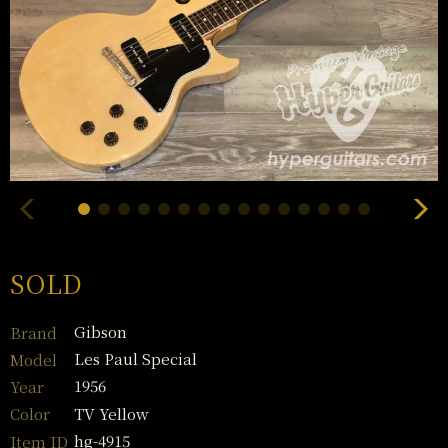
SOLD
Gibson
Brand
Les Paul Special
Model
1956
Year
TV Yellow
Color
hg-4915
Item ID