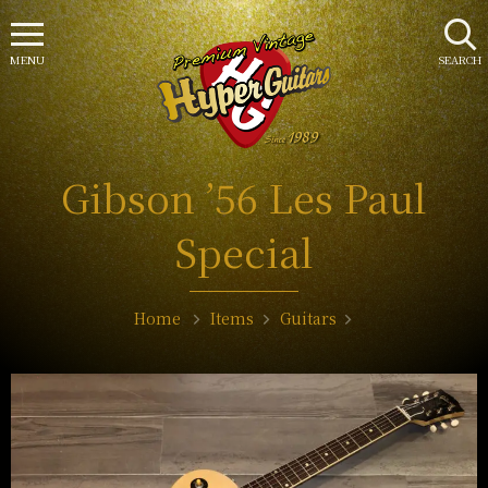
MENU
SEARCH
Gibson ’56 Les Paul
Special
Home
Items
Guitars