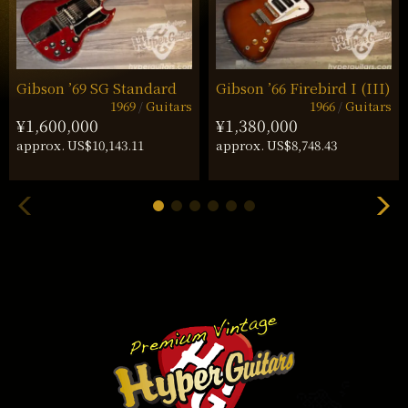
Gibson ’69 SG Standard
Gibson ’66 Firebird I (III)
1969
Guitars
1966
Guitars
¥1,600,000
¥1,380,000
approx. US$10,143.11
approx. US$8,748.43