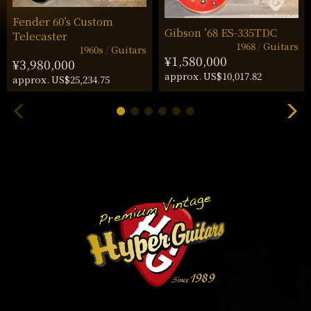
Fender 60’s Custom
Gibson ’68 ES-335TDC
Telecaster
1968
Guitars
1960s
Guitars
¥1,580,000
¥3,980,000
approx. US$10,017.82
approx. US$25,234.75