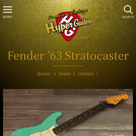
MENU
SEARCH
Fender ’63 Stratocaster
Home
Items
Guitars