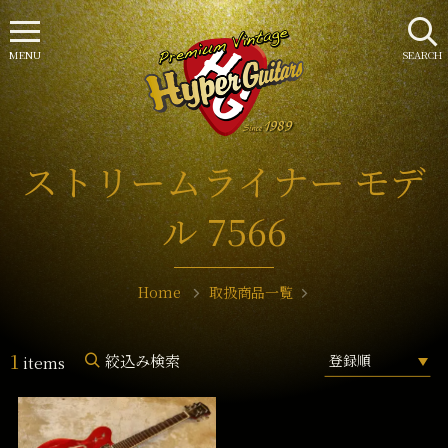
MENU
SEARCH
ストリームライナー モデ
ル 7566
Home
取扱商品一覧
1
絞込み検索
items