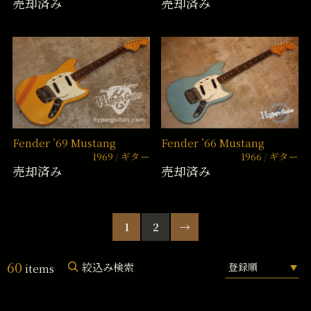
売却済み
売却済み
Fender ’69 Mustang
Fender ’66 Mustang
1969
ギター
1966
ギター
売却済み
売却済み
1
2
→
60
絞込み検索
items