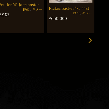
Fender ’61 Jazzmaster
Rickenbacker ’75 #481
Gibso
1961
ギター
1975
ギター
ASK!
¥650,000
¥770