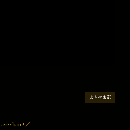
よもやま話
ease share! ／