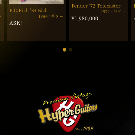
Fender ’72 Telecaster
B.C.Rich ’84 Bich
1972
ギター
ー
1984
ギター
¥1,980,000
ASK!