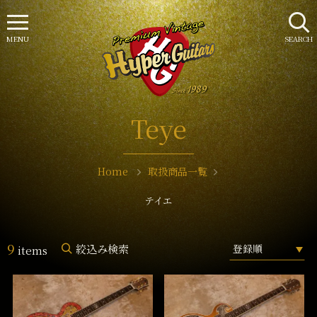
MENU
SEARCH
Teye
Home
取扱商品一覧
テイエ
9
絞込み検索
items