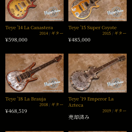
Teye ’14 La Canastera
Teye ’15 Super Coyote
2014
ギター
2015
ギター
¥598,000
¥485,000
Teye ’18 La Brauja
Teye ’19 Emperor La
2018
ギター
Azteca
¥468,519
2019
ギター
売却済み