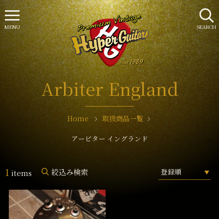
MENU
SEARCH
Arbiter England
Home
取扱商品一覧
アービター イングランド
1
絞込み検索
items